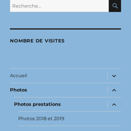
RE
Recherche
pour :
NOMBRE DE VISITES
ouvrir
Accueil
le
sous-
menu
ouvrir
Photos
le
sous-
menu
ouvrir
Photos prestations
le
sous-
menu
Photos 2018 et 2019