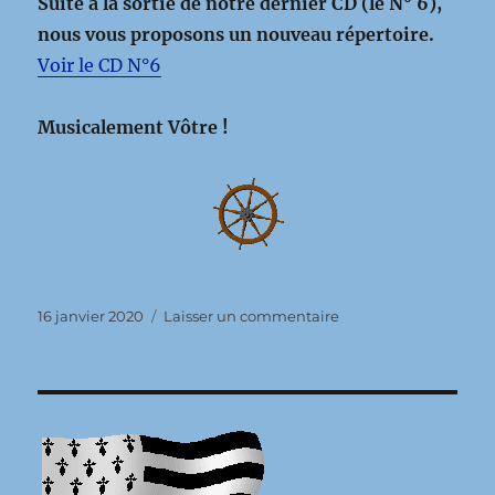
Suite à la sortie de notre dernier CD (le N° 6),
nous vous proposons un nouveau répertoire.
Voir le CD N°6
Musicalement Vôtre !
Publié
sur
16 janvier 2020
Laisser un commentaire
le
Bonjour
tout
le
monde !