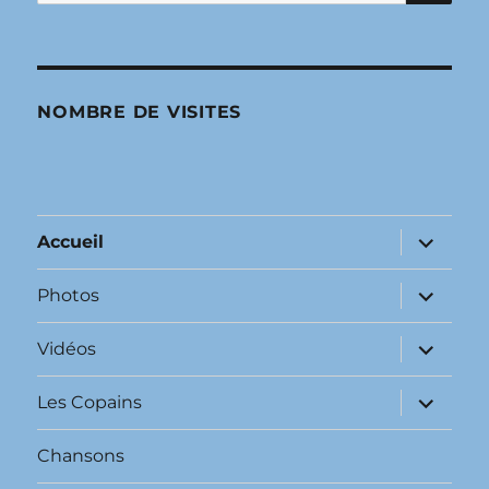
pour :
NOMBRE DE VISITES
ouvrir
Accueil
le
sous-
menu
ouvrir
Photos
le
sous-
menu
ouvrir
Vidéos
le
sous-
menu
ouvrir
Les Copains
le
sous-
menu
Chansons